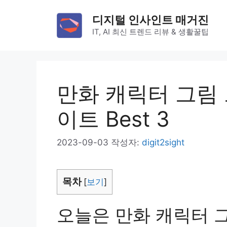
컨
디지털 인사인트 매거진
텐
IT, AI 최신 트렌드 리뷰 & 생활꿀팁
츠
로
건
너
만화 캐릭터 그림 
뛰
이트 Best 3
기
2023-09-03
작성자:
digit2sight
목차
[
보기
]
오늘은 만화 캐릭터 그