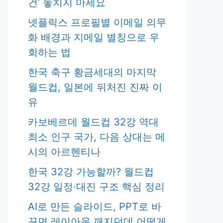
건’ 놓치지 마세요
넷플릭스 프로필별 이메일 의무
화 배경과 지메일 별칭으로 우
회하는 법
한국 축구 황금세대의 마지막
월드컵, 일본에 뒤처진 진짜 이
유
카보베르데 월드컵 32강 역대
최소 인구 국가, 다음 상대는 메
시의 아르헨티나
한국 32강 가능할까? 월드컵
32강 일정·대진 구조 핵심 정리
AI로 만든 슬라이드, PPT로 바
꾸면 레이아웃 깨지던데 어떻게