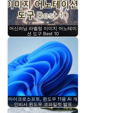
머신러닝 라벨링 이미지 어노테이
션 도구 Best 10
마이크로소프트, 윈도우 11용 AI 개
인비서 윈도우 코파일럿 발표