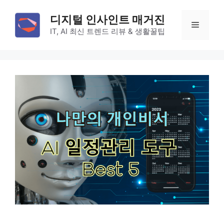
컨
디지털 인사인트 매거진
텐
메
IT, AI 최신 트렌드 리뷰 & 생활꿀팁
츠
로
뉴
건
너
뛰
기