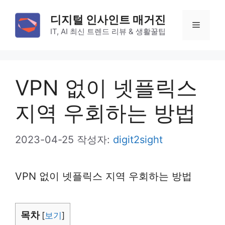
컨
디지털 인사인트 매거진
텐
메
IT, AI 최신 트렌드 리뷰 & 생활꿀팁
츠
로
뉴
건
VPN 없이 넷플릭스
너
뛰
지역 우회하는 방법
기
2023-04-25
작성자:
digit2sight
VPN 없이 넷플릭스 지역 우회하는 방법
목차
[
보기
]