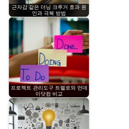
근자감 같은 더닝 크루거 효과 원
인과 극복 방법
프로젝트 관리도구 트렐로와 먼데
이닷컴 비교