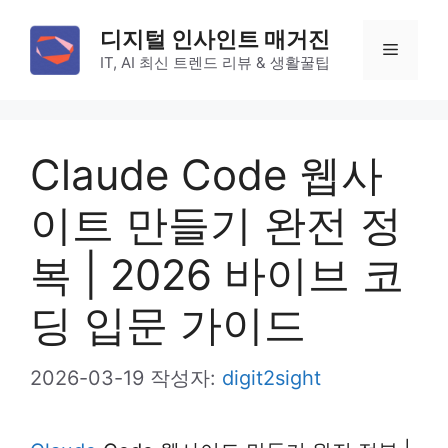
컨
디지털 인사인트 매거진
텐
메
IT, AI 최신 트렌드 리뷰 & 생활꿀팁
츠
로
뉴
건
Claude Code 웹사
너
뛰
이트 만들기 완전 정
기
복 | 2026 바이브 코
딩 입문 가이드
2026-03-19
작성자:
digit2sight