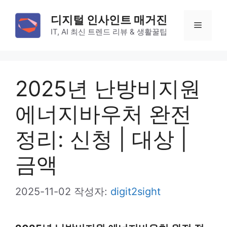
컨
디지털 인사인트 매거진
텐
메
IT, AI 최신 트렌드 리뷰 & 생활꿀팁
츠
로
뉴
건
2025년 난방비지원
너
뛰
에너지바우처 완전
기
정리: 신청 | 대상 |
금액
2025-11-02
작성자:
digit2sight