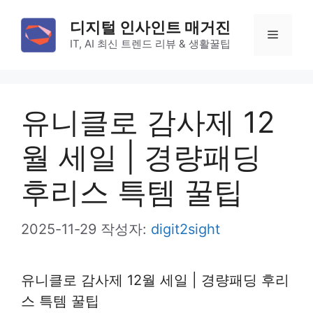
컨
디지털 인사인트 매거진
텐
메
IT, AI 최신 트렌드 리뷰 & 생활꿀팁
츠
로
뉴
건
유니클로 감사제 12
너
뛰
월 세일 | 경량패딩
기
후리스 특템 꿀팁
2025-11-29
작성자:
digit2sight
유니클로 감사제 12월 세일 | 경량패딩 후리
스 특템 꿀팁