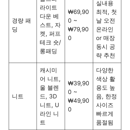
실내용
라이트
₩69,90
최적, 첫
다운 베
경량 패
0 ~
날 오전
스트, 자
딩
₩79,90
온라인
켓, 퍼프
0
or 매장
테크 숏/
동시 공
롱패딩
략 추천
캐시미
다양한
어 니트,
색상 활
₩39,90
울 블렌
용도 높
0 ~
니트
드, 3D
음, 한정
₩49,90
니트, U
사이즈
0
라인 니
빠르게
트
품절됨