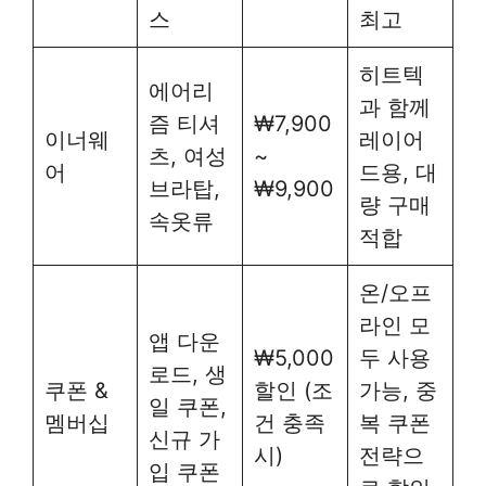
스
최고
히트텍
에어리
과 함께
즘 티셔
₩7,900
이너웨
레이어
츠, 여성
~
어
드용, 대
브라탑,
₩9,900
량 구매
속옷류
적합
온/오프
라인 모
앱 다운
₩5,000
두 사용
로드, 생
쿠폰 &
할인 (조
가능, 중
일 쿠폰,
멤버십
건 충족
복 쿠폰
신규 가
시)
전략으
입 쿠폰