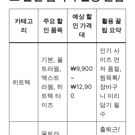
예상 할
카테고
주요 할
활용 꿀
인 가격
리
인 품목
팁 요약
대
인기 사
기본, 울
이즈 먼
트라웜,
₩9,900
저 품절,
엑스트
~
찜목록/
히트텍
라웜, 히
₩12,90
장바구
트텍 타
0
니 미리
이즈
담기 필
수
출퇴근/
울트라