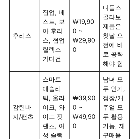
니들스
집업, 베
콜라보
스트, 보
₩19,90
제품은
아 후리
0 ~
후리스
첫날 오
스, 협업
₩29,90
전에 바
릴랙스
0
로 공략
가디건
해야 함
스마트
남녀 모
애슬리
두 인기,
틱, 울라
₩39,90
정장/캐
감탄바
이크, 와
0 ~
주얼 모
지/팬츠
이드 핏
₩49,90
두 활용
팬츠, 여
0
가능, 재
성 슬랙
구매율