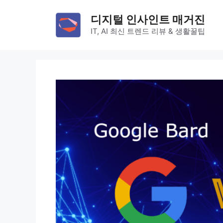
컨
디지털 인사인트 매거진
텐
IT, AI 최신 트렌드 리뷰 & 생활꿀팁
츠
로
건
너
뛰
기