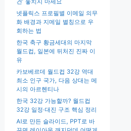
건’ 놓치지 마세요
넷플릭스 프로필별 이메일 의무
화 배경과 지메일 별칭으로 우
회하는 법
한국 축구 황금세대의 마지막
월드컵, 일본에 뒤처진 진짜 이
유
카보베르데 월드컵 32강 역대
최소 인구 국가, 다음 상대는 메
시의 아르헨티나
한국 32강 가능할까? 월드컵
32강 일정·대진 구조 핵심 정리
AI로 만든 슬라이드, PPT로 바
꾸면 레이아웃 깨지던데 어떻게