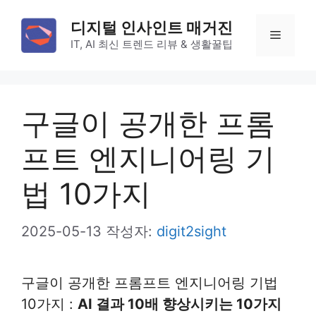
컨
디지털 인사인트 매거진
텐
메
IT, AI 최신 트렌드 리뷰 & 생활꿀팁
츠
로
뉴
건
구글이 공개한 프롬
너
뛰
프트 엔지니어링 기
기
법 10가지
2025-05-13
작성자:
digit2sight
구글이 공개한 프롬프트 엔지니어링 기법
10가지 :
AI 결과 10배 향상시키는 10가지