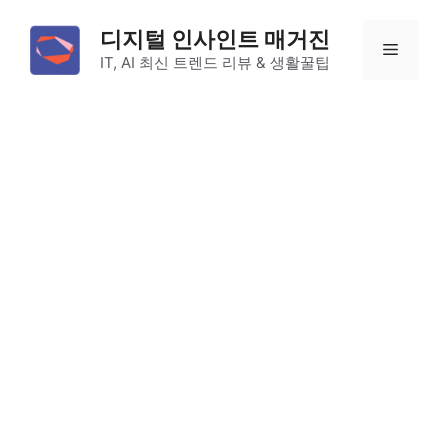
컨
디지털 인사인트 매거진
텐
메
IT, AI 최신 트렌드 리뷰 & 생활꿀팁
츠
로
뉴
건
너
뛰
기