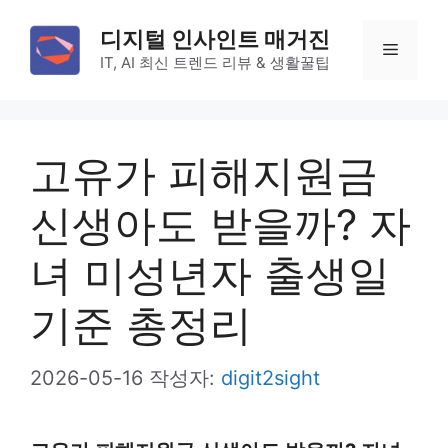
컨
디지털 인사인트 매거진
텐
메
IT, AI 최신 트렌드 리뷰 & 생활꿀팁
츠
로
뉴
건
고유가 피해지원금
너
뛰
신생아도 받을까? 자
기
녀 미성년자 출생일
기준 총정리
2026-05-16
작성자:
digit2sight