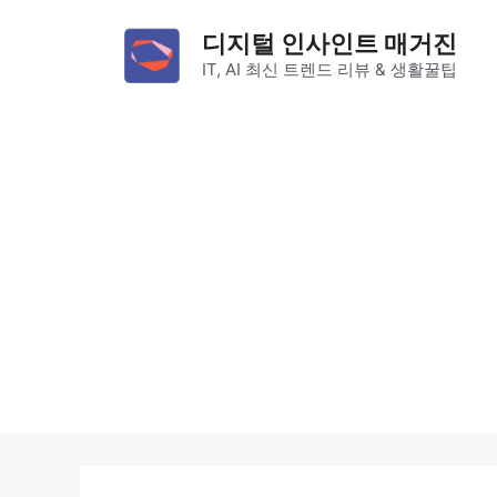
컨
디지털 인사인트 매거진
텐
IT, AI 최신 트렌드 리뷰 & 생활꿀팁
츠
로
건
너
뛰
기