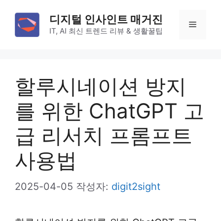
컨
디지털 인사인트 매거진
텐
메
IT, AI 최신 트렌드 리뷰 & 생활꿀팁
츠
로
뉴
건
할루시네이션 방지
너
뛰
를 위한 ChatGPT 고
기
급 리서치 프롬프트
사용법
2025-04-05
작성자:
digit2sight